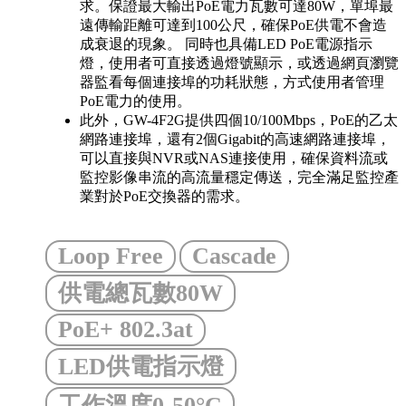
求。保證最大輸出PoE電力瓦數可達80W，單埠最
遠傳輸距離可達到100公尺，確保PoE供電不會造
成衰退的現象。 同時也具備LED PoE電源指示
燈，使用者可直接透過燈號顯示，或透過網頁瀏覽
器監看每個連接埠的功耗狀態，方式使用者管理
PoE電力的使用。
此外，GW-4F2G提供四個10/100Mbps，PoE的乙太
網路連接埠，還有2個Gigabit的高速網路連接埠，
可以直接與NVR或NAS連接使用，確保資料流或
監控影像串流的高流量穩定傳送，完全滿足監控產
業對於PoE交換器的需求。
Loop Free
Cascade
供電總瓦數80W
PoE+ 802.3at
LED供電指示燈
工作溫度0-50°C